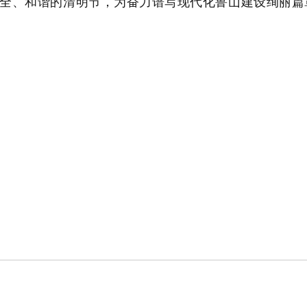
全、和谐的清明节，为奋力谱写现代化鲁山建设绚丽篇