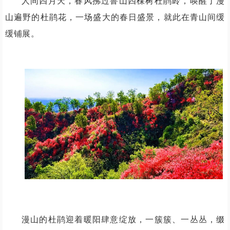
人间四月天，春风拂过鲁山四棵树杜鹃岭，唤醒了漫
山遍野的杜鹃花，一场盛大的春日盛景，就此在青山间缓
缓铺展。
漫山的杜鹃迎着暖阳肆意绽放，一簇簇、一丛丛，缀