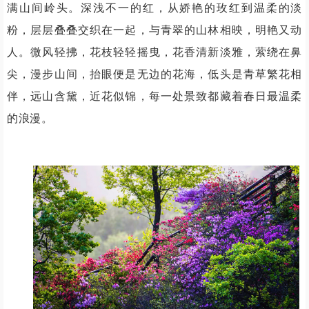
满山间岭头。深浅不一的红，从娇艳的玫红到温柔的淡
粉，层层叠叠交织在一起，与青翠的山林相映，明艳又动
人。微风轻拂，花枝轻轻摇曳，花香清新淡雅，萦绕在鼻
尖，漫步山间，抬眼便是无边的花海，低头是青草繁花相
伴，远山含黛，近花似锦，每一处景致都藏着春日最温柔
的浪漫。