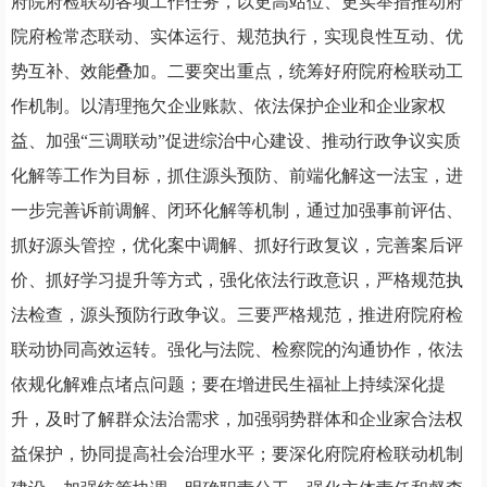
府院府检联动各项工作任务，以更高站位、更实举措推动府
院府检常态联动、实体运行、规范执行，实现良性互动、优
势互补、效能叠加。二要突出重点，统筹好府院府检联动工
作机制。以
清理拖欠企业账款、
依法保护企业和企业家权
益
、加强
“三调联动”促进综治中心建设、推动行政争议实质
化解
等工作
为目标，抓住源头预防、前端化解这一法宝，进
一步完善诉前调解、闭环化解等机制，通过加强事前评估、
抓好源头管控，优化案中调解、抓好行政复议，完善案后评
价、抓好学习提升等方式，强化依法行政意识，严格规范执
法检查，源头预防行政争议。三要严格规范，推进府院府检
联动协同高效运转。强化与法院、检察院的沟通协作，依法
依规化解难点堵点问题；要在增进民生福祉上持续深化提
升，及时了解群众法治需求，加强弱势群体
和
企业家合法权
益保护，协同提高社会治理水平；要深化府院府检联动机制