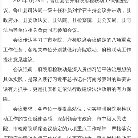
2025年5月
28
日，
鲁山县
召开府院
府检
联动
工作推进会
议。
鲁山县司法局一级主任科员刘学召主持会议
并讲话，
县
政府办、县委政法委、县法院、县检察院、县公安局、县司
法局等单位相关负责同志参加
会议。
会议传达
学习了市府院、府检联席会议
确定的八项重点
工作
任务，各相关单位
分别就做好府院联动、府检联动工作
提出意见建议。
会议强调，府院府检联动是深入贯彻习近平法治思想的
具体实践，是
深入践行
习近平总书记在河南考察时的重要讲
话
有力
抓手，更是扎实推进依法行政建设法治政府的有力保
障。
会议要求，
各单位一要提高站位，切实增强府院府检联
动工作的责任感使命感。深刻领会市政府、市中级人民法
院、市检察院联席会议确定的八项重点工作
精神
，严格落实