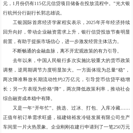
元，1月份仍有115亿元信贷项目储备在投放流程中。”光大银
行杭州分行副行长郭志雄说。
工银国际首席经济学家程实表示，2025年开年经济持续
回升向好，带动企业融资需求上升，银行信贷投放节奏明显
前置，有助于提振市场信心，进一步激发经营主体活力。
不断畅通的金融血脉，离不开宏观政策的有力引导。
去年以来，中国人民银行多次实施比较重大的货币政策
调整，逆周期调节力度明显加大。一方面体现为总量“稳”，
两次降准释放长期流动性约2万亿元，引导货币信贷平稳增
长；另一方表现为价格“降”，两次降低政策利率，推动社会
综合融资成本稳中有降。
又是一年“开年忙”。挑选、过冰、打包、入库冷藏……
正值年初订单需求旺盛，福建锦裕发冷链发展有限公司生产
车间里一片火热景象。企业刚刚在建行申请到了一笔250万元