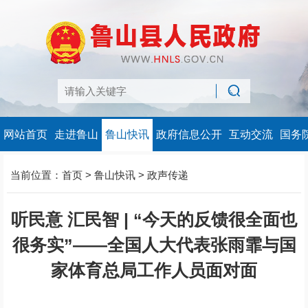
网站首页
走进鲁山
鲁山快讯
政府信息公开
互动交流
国务
当前位置：
首页
>
鲁山快讯
>
政声传递
听民意 汇民智 | “今天的反馈很全面也
很务实”——全国人大代表张雨霏与国
家体育总局工作人员面对面