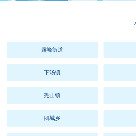
露峰街道
下汤镇
尧山镇
团城乡