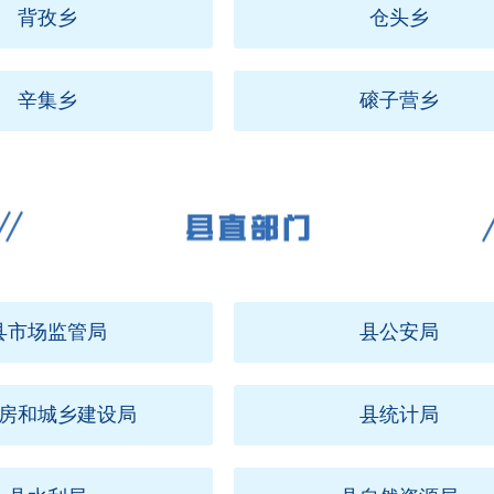
背孜乡
仓头乡
辛集乡
磙子营乡
县市场监管局
县公安局
房和城乡建设局
县统计局