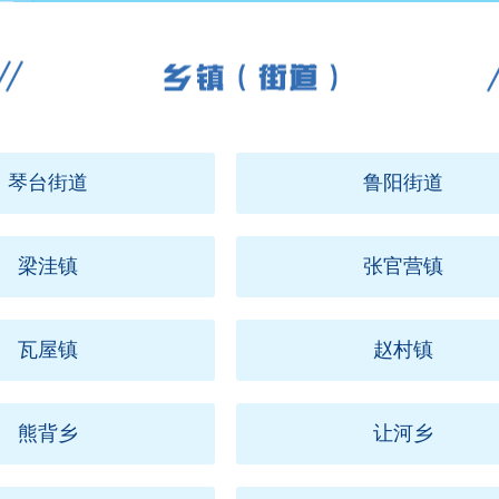
琴台街道
鲁阳街道
梁洼镇
张官营镇
瓦屋镇
赵村镇
熊背乡
让河乡