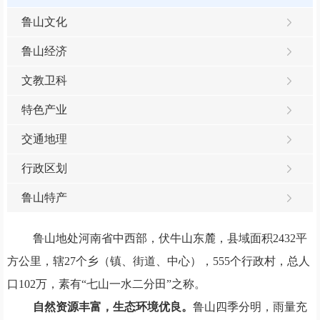
鲁山文化
鲁山经济
文教卫科
特色产业
交通地理
行政区划
鲁山特产
鲁山地处河南省中西部，伏牛山东麓，县域面积2432平
方公里，辖2
7
个乡（镇、
街道、中心
），555个行政村，总人
口
102
万，
素有“七山一水二分田”之称
。
自然资源丰富，生态环境优良。
鲁山四季分明，雨量充