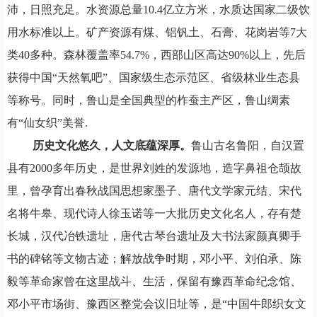
沛，日照充足。水资源总量10.4亿立方米，水质达国家二级饮
用水标准以上。矿产资源有煤、铝钒土、石膏、花岗岩等7大
类40多种。森林覆盖率
54.7
%，西部山区高达90%以上，先后
获得
中国“天然氧吧”、
国家级生态示范区、省级林业生态县
等称号。
同时，鲁山
是全国典型的柞蚕主产区，鲁山绸
素
有
“仙女织”
美誉.
历史文化悠久，人文底蕴深厚。
鲁山古名鲁阳，自汉置
县有2000多年历史，是世界刘姓的发源地，
造字鼻祖仓颉故
里，
曾孕育出春秋战国思想家墨子、唐代文学家元结、宋代
名将牛皋、现代诗人徐玉诺等一大批历史文化名人，存有楚
长城，汉代冶铁遗址，唐代古琴台遗址及大书法家颜真卿手
书的碑铭等文物古迹
；
解放战争时期，邓小平、刘伯承、陈
毅等革命家曾在这里战斗、生活，保留有豫西革命纪念馆、
邓小平市场街、豫西区整党会议旧址等
，
是“中国牛郎织女文