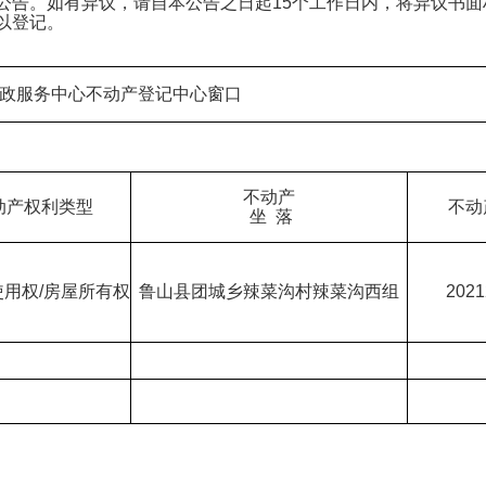
公告。如有异议，请自本公告之日起
15
个工作日内，将异议书面
以登记。
政服务中心不动产登记中心窗口
不动产
动产权利类型
不动
坐 落
用权/房屋所有权
鲁山县团城乡辣菜沟村辣菜沟西组
2021