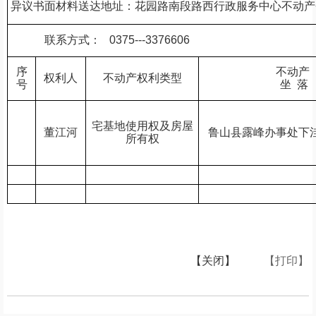
异议书面材料送达地址：花园路南段路西行政服务中心不动产
联系方式：
0375---3376606
序
不动产
权利人
不动产权利类型
号
坐 落
宅基地使用权及房屋
董江河
鲁山县露峰办事处下
所有权
【关闭】
【打印】