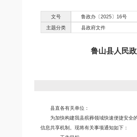
文号
鲁政办〔2025〕16号
主题分类
县政府文件
鲁山县人民政
县
直
各
有关
单位
：
为加快构建
我县殡葬领域
快速便捷安全
信息共享机制。
现将
有关事项通知如下：